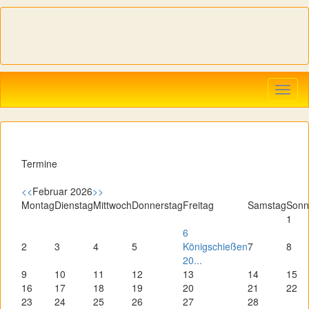
Navig
ein-/
Termine
<<
Februar 2026
>>
Montag
Dienstag
Mittwoch
Donnerstag
Freitag
Samstag
Sonn
1
6
2
3
4
5
Königschießen
7
8
20...
9
10
11
12
13
14
15
16
17
18
19
20
21
22
23
24
25
26
27
28