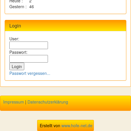
Heute :
2
Gestern :
46
Login
User:
Passwort:
Passwort vergessen...
Impressum
|
Datenschutzerklärung
Erstellt von
www.hofe-net.de